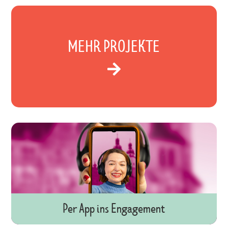
MEHR PROJEKTE

Per App ins Engagement