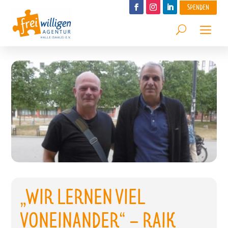
SPENDEN
„WIR LERNEN VIEL
VONEINANDER“ – RAIK