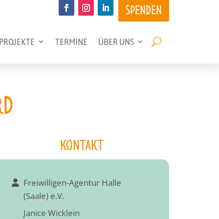
SPENDEN
PROJEKTE
TERMINE
ÜBER UNS
RD
KONTAKT
Freiwilligen-Agentur Halle
(Saale) e.V.
Janice Wicklein