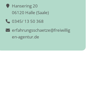
Hansering 20
06120 Halle (Saale)
0345/ 13 50 368
erfahrungsschaetze@freiwillig
en-agentur.de