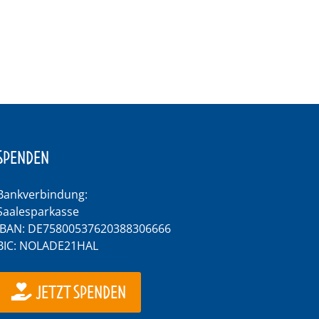
SPENDEN
Bankverbindung:
Saalesparkasse
IBAN: DE75800537620388306666
BIC: NOLADE21HAL
JETZT SPENDEN