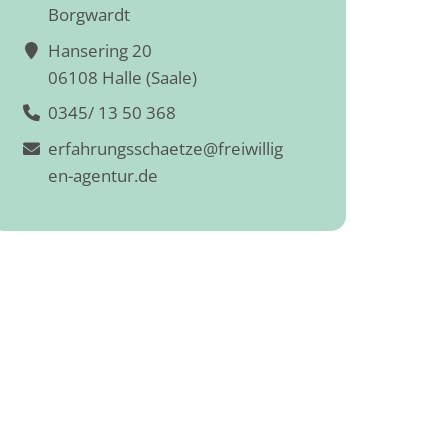
Borgwardt
Hansering 20
06108 Halle (Saale)
0345/ 13 50 368
erfahrungsschaetze@freiwillig
en-agentur.de